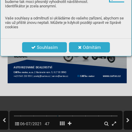
budeme tak moci přesněji vyhodnotit návštěvnost.
INZERCE
Identifikátor je zcela anonymní.
Vaše souhlasy a odmítnutí si ukládáme do vašeho zařízení, abychom se
vás už příště znovu neptali. Můžete je kdykoli později upravit ve Správě
cookies
Souhlasím
Odmítám
ZÁŽITKY
, které na v
ás

EKAJÍ!
AUT
ORIZO
V
ANÉ DEALERSTVÍ
CART
ec motor
, s.r
.o. |
Mariánsk
é nám. 5, 617 00 BRNO
www
.cartec.
cz
 CART
ec motor
+420 545 233 556 | prodej@cartec.cz | servis@cartec.
cz
06-07/2021
47