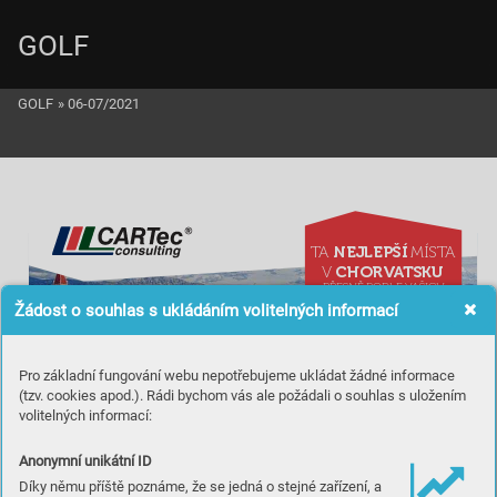
GOLF
GOLF
»
06-07/2021
NEJL
EPŠÍ
TA
 MÍST
A
CHORV
A
TSKU
V 
PŘESNĚ PODL
E 
V
AŠICH
POŽADA
VKŮ
Žádost o souhlas s ukládáním volitelných informací
REALITY
A NEMOVIT
OSTI
V
 CHORV
A
TSKU
Pro základní fungování webu nepotřebujeme ukládat žádné informace
(tzv. cookies apod.). Rádi bychom vás ale požádali o souhlas s uložením
Váš partner pro výhodné investice
v Dalmácii.
volitelných informací:
Anonymní unikátní ID
Mariánské nám

stí 5, 617 00 Brno - Komárov
www.cartecconsulting.cz
CARTec consulting
Díky němu příště poznáme, že se jedná o stejné zařízení, a