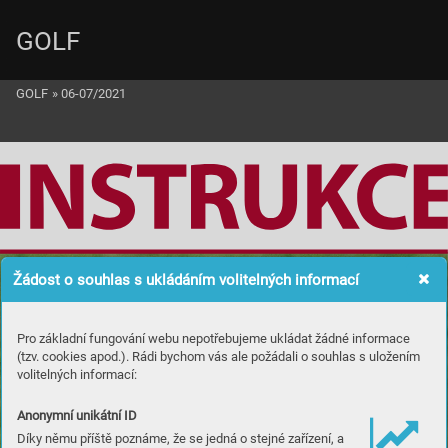
GOLF
GOLF
»
06-07/2021
Žádost o souhlas s ukládáním volitelných informací
XA
N
D
E
R
S
CHA
UFFELE
Pro základní fungování webu nepotřebujeme ukládat žádné informace
(tzv. cookies apod.). Rádi bychom vás ale požádali o souhlas s uložením
volitelných informací:
Anonymní unikátní ID
Díky němu příště poznáme, že se jedná o stejné zařízení, a