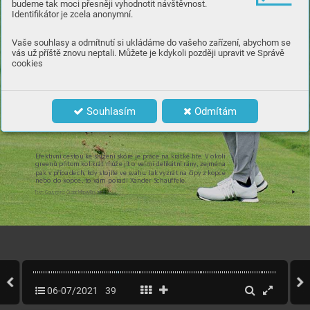
Ošidné
budeme tak moci přesněji vyhodnotit návštěvnost.
Identifikátor je zcela anonymní.
přihrá
vk
y
Vaše souhlasy a odmítnutí si ukládáme do vašeho zařízení, abychom se
vás už příště znovu neptali. Můžete je kdykoli později upravit ve Správě
cookies
Souhlasím
Odmítám
E
fek
t
ivní cestou k
e sn
íž
ení sk
óre je p
ráce na krá
tké h
ře. V oko
lí 
gree
nů přito
m kol
ik
rát mů
že j
ít o ve
lmi d
eli
kátn
í rán
y
, ze
jmén
a 
pak v p
řípad
ech, k
dy stojí
te ve svah
u. Jak v
yz
rát na či
py z ko
pce 
nebo do k
opce, to vá
m poradí Xa
nder Sch
auf
f
ele.
T
e
xt: Golf
, foto: Globe Med
ia/Reu
ter
s
37
WWW
.C
ASOPISGOLF
.CZ
06-07/2021
39