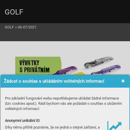
GOLF
GOLF
»
06-07/2021
VÝVR
TKY 
S PRIV
Á
T
NÍM
PO
TISKE
M
Žádost o souhlas s ukládáním volitelných informací
Dvous
D
voustupňové v
tupňové v
ý
ývr
tky 
Pulltex 


Pro základní fungování webu nepotřebujeme ukládat žádné informace
C
Cena vývr
ý
tky od 
88 Kč/ks


Po
tisk od 
1
00 ks zdarma

(tzv. cookies apod.). Rádi bychom vás ale požádali o souhlas s uložením
Dodání do 1
4 dní

Pro dotazy a objednávky pište  
volitelných informací:
na potisky@vinarskepotreb
y.cz
Anonymní unikátní ID
Výhradní prodejce značky Pulltex
www
.vinarsk
epotreb
y
.cz
Díky němu příště poznáme, že se jedná o stejné zařízení, a