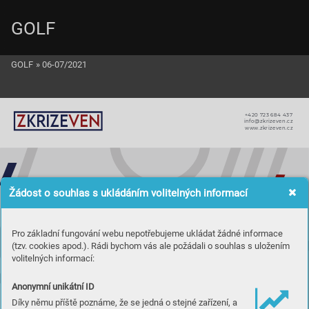
GOLF
GOLF
»
06-07/2021
+420 723 684 437
Z
KRiZE
VEN
info@zkriz
even.
cz
www
.zkrize
ven.cz
Žádost o souhlas s ukládáním volitelných informací







Pro základní fungování webu nepotřebujeme ukládat žádné informace
r
y
chle
(tzv. cookies apod.). Rádi bychom vás ale požádali o souhlas s uložením
volitelných informací:


Anonymní unikátní ID
Díky němu příště poznáme, že se jedná o stejné zařízení, a