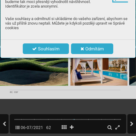
budeme tak moci přesněji vyhodnotit návštěvnost.
Identifikátor je zcela anonymní.
Vaše souhlasy a odmítnutí si ukládáme do vašeho zařízení, abychom se
vás už příště znovu neptali. Můžete je kdykoli později upravit ve Správě
cookies
Souhlasím
Odmítám
60 
|
 GOLF
06-07/2021
62