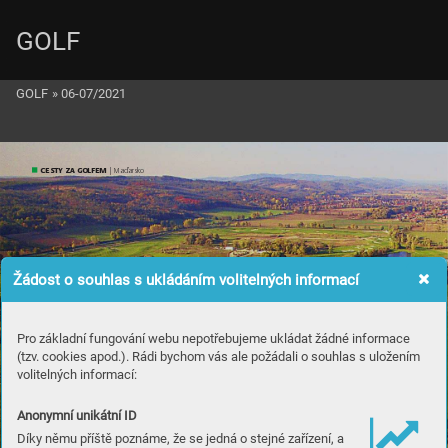
GOLF
GOLF
»
06-07/2021
CESTY ZA GOLFEM
 | Maďarsko
Žádost o souhlas s ukládáním volitelných informací
Pro základní fungování webu nepotřebujeme ukládat žádné informace
(tzv. cookies apod.). Rádi bychom vás ale požádali o souhlas s uložením
volitelných informací:
Anonymní unikátní ID
Díky němu příště poznáme, že se jedná o stejné zařízení, a