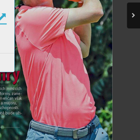
t
v
í
 h
r
y
ích měsících
f
ormy
, zane
-
Amer
ičan
 vš
ak 
na m
ajoru, 
 schopnos
ti.
stě bude u
ži-