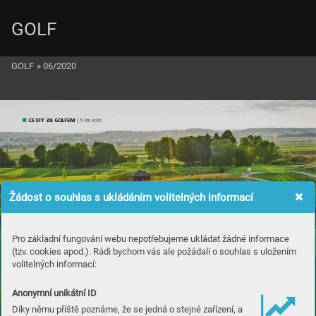
GOLF
GOLF
»
06/2020
CESTY ZA GOLFEM
 | Německo
Žádost o souhlas s ukládáním volitelných informací
Pro základní fungování webu nepotřebujeme ukládat žádné informace
(tzv. cookies apod.). Rádi bychom vás ale požádali o souhlas s uložením
volitelných informací:
Anonymní unikátní ID
Díky němu příště poznáme, že se jedná o stejné zařízení, a