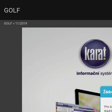
GOLF
GOLF
»
11/2019
Žádos
Pro z
Rádi 