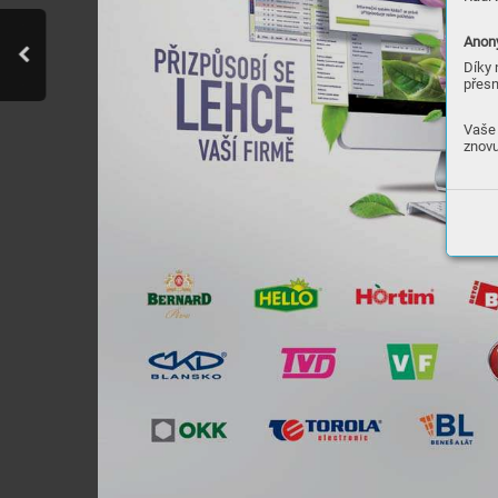
Anony
Díky 
přesn
Vaše 
znovu