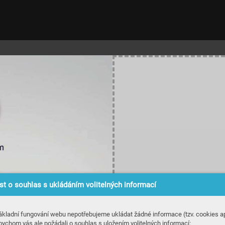
t o souhlas s ukládáním volitelných informací
ákladní fungování webu nepotřebujeme ukládat žádné informace (tzv. cookies ap
bychom vás ale požádali o souhlas s uložením volitelných informací: