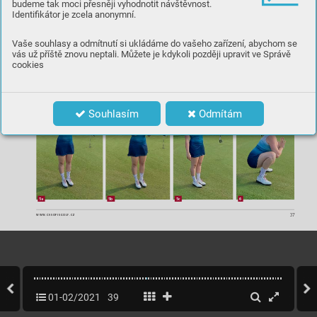
budeme tak moci přesněji vyhodnotit návštěvnost.
Identifikátor je zcela anonymní.
Vaše souhlasy a odmítnutí si ukládáme do vašeho zařízení, abychom se
vás už příště znovu neptali. Můžete je kdykoli později upravit ve Správě
cookies
4a
4b
4c
4d
4e
Souhlasím
Odmítám
5a
5b
5c
6
37
WWW.CASOPISGOLF
.CZ
01-02/2021
39