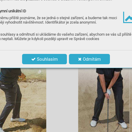
bližn
ě na 6. Pří
liš silný st
isk omezuje p
oc
it 
ček zasáhn
ete pří
liš t
vrdě, neb
o ho pošlete 
ank
ru. Dík
y u
volněn
ějšímu držení hole t
aké 
zalomíte zápěs
tí, což podp
oruje v
yšší r
yc
h-
mní unikátní ID
y hole
.
v m
omentě zás
ahu míče téměř ver
t
ikálně, 
němu příště poznáme, že se jedná o stejné zařízení, a budeme tak moci
isí s v
y
užitím sp
odní č
ást
i hole a mě
lk
ým 
ěji vyhodnotit návštěvnost. Identifikátor je zcela anonymní.
taku. T
akový úder zároveň zm
enšuje rizi-
y
. Nezapome
ňt
e také po
stupně pře
nést 
 pře
dní no
hu, v závěre
čné f
ázi tělo smě
-
i.
souhlasy a odmítnutí si ukládáme do vašeho zařízení, abychom se vás už příště
 neptali. Můžete je kdykoli později upravit ve Správě cookies
Souhlasím
Odmítám