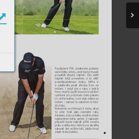
Použijete
-li P
W, dosáhnete p
ožado
-
vané délk
y úder
u, aniž bys
te museli 
provádět dlo
uhý nápřah. Č
ím delší 
nápřah totiž prove
dete, o to větší 
pravdě
podobnost
 chyby
. Vě
řte si
a zasáhn
ěte písek zhru
ba 5 
cm za
míčem. I když jde o r
ánu s dob
ě
-
hem, mu
sít
e využít bounc
e k udrž
ení 
r
ychlos
ti př
i  
pr
ůcho
du hole pískem. 
Líc dr
žte kolmo, ru
ce vša
k mějte za 
míčem – zamezí to zab
oření se hole 
do pís
k
u.
Nenechte
 se strhnout k tomu
, abys-
te úder hráli jak
o normální ránu 
želez
em
, kdy se délku snaží
te získat 
naklon
ěním šaf
t
u vpře
d. V takovém 
případě by
ste nabr
ali pří
liš mno
ho 
písku a délka let
u míče by se zkr
átila, 
zároveň tím sníží
te lof
t, ta
kže hrozí 
zásah hr
any bank
ru.