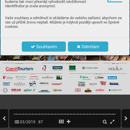
budeme tak moci přesněji vyhodnotit návštěvnost.














Identifikátor je zcela anonymní.















Vaše souhlasy a odmítnutí si ukládáme do vašeho zařízení, abychom se
Záme
k 1
, 691 4
2 Valtice, tel.: +
420 5
1
9 35
2 7
44
vás už příště znovu neptali. Můžete je kdykoli později upravit ve Správě
salonvin@vinarskecentrum.cz
w
w
w
.
salonvin.cz
, w
w
w.
vinarskecentrum.cz
cookies
Souhlasím
Odmítám
Ociální voda
Generální partner
Hlavní partneři
Partneři
Mediální partneři
GASTRO
03/2019
87