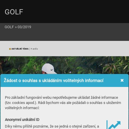
GOLF
GOLF
»
03/2019
AKTUÁLNÍ TÉMA
 | Pravidla
Žádost o souhlas s ukládáním volitelných informací
Pro základní fungování webu nepotřebujeme ukládat žádné informace
(tzv. cookies apod.). Rádi bychom vás ale požádali o souhlas s uložením
volitelných informací:
Anonymní unikátní ID
Díky němu příště poznáme, že se jedná o stejné zařízení, a