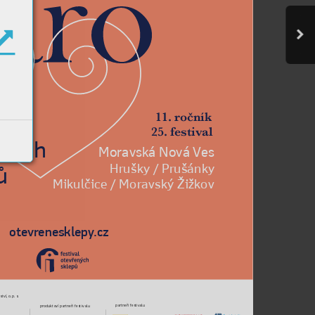

25. festival

Moravská Nová Ves

Hrušky / Prušánky

otevrenesklepy
.cz
tví, o. p. s.
partneři festivalu
produktoví partneři festivalu