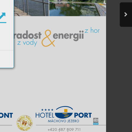
+420 487 809 7
1
1