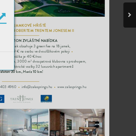
MNÁ
C
TIJA
MK
O
VÉ HŘIŠTĚ 
A
VNÝM R
OBERTEM TRENT
EM JONESEM II
P
ROM
O
TIO
N Z
VL
Á
ŠTNÍ NAB
ÍDK
A
hr
y
•
Balíček obsahuje 3 gr
een fee na 18 jamek,  
nídaní  329 € na osobu v
e dvoulůžk
ovém pok
oji
•
Single přirážka je 40 €/
noc
á akademie, 30
00 m
 dvoup
atrová klub
ovna
 s prosh
ope
m,
2
-carts
, elektrick
é vo
zíky 32 lux
usních apartmentů
alato
n 20 km, Hevíz 10 km
!
 40
3 49
60  
•
  info@zalasprings
.hu  
•
  w
ww.zalasprings.hu