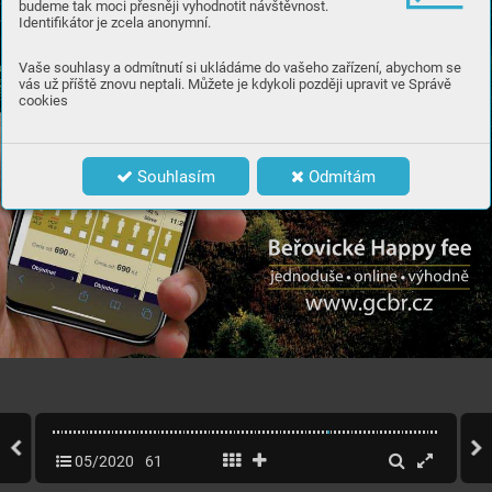
budeme tak moci přesněji vyhodnotit návštěvnost.
Identifikátor je zcela anonymní.
Vaše souhlasy a odmítnutí si ukládáme do vašeho zařízení, abychom se
vás už příště znovu neptali. Můžete je kdykoli později upravit ve Správě
cookies
Souhlasím
Odmítám
05/2020
61