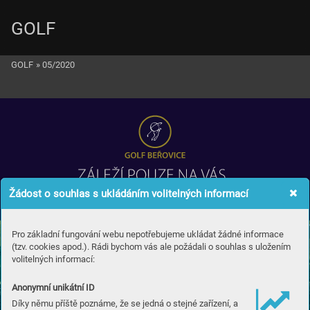
GOLF
GOLF
»
05/2020
Žádost o souhlas s ukládáním volitelných informací
Pro základní fungování webu nepotřebujeme ukládat žádné informace
(tzv. cookies apod.). Rádi bychom vás ale požádali o souhlas s uložením
volitelných informací:
Anonymní unikátní ID
Díky němu příště poznáme, že se jedná o stejné zařízení, a