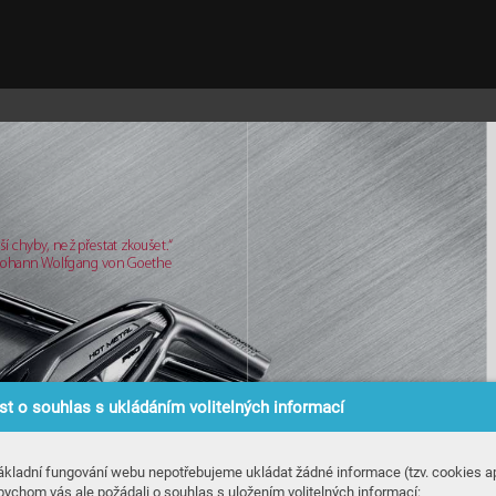
š
í ch
yby
, než p
ř
esta
t zko
u
šet
.
“
Joh
ann W
olf
ga
ng v
on Goet
he
t o souhlas s ukládáním volitelných informací
ákladní fungování webu nepotřebujeme ukládat žádné informace (tzv. cookies ap
bychom vás ale požádali o souhlas s uložením volitelných informací: