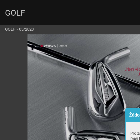
GOLF
GOLF
»
05/2020
VÝB
A
V
A
 | Of
fset
„Ne
ní v
ět
Žádos
Pro z
Rádi 