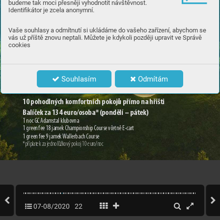
budeme tak moci přesněji vyhodnotit návštěvnost.
Identifikátor je zcela anonymní.
Vaše souhlasy a odmítnutí si ukládáme do vašeho zařízení, abychom se
vás už příště znovu neptali. Můžete je kdykoli později upravit ve Správě
cookies
Souhlasím
Odmítám
1
0 pohodlný
ch komfortních pokojů přímo na h
řišti
Balíček za 1
34 euro
/
osoba
* (pond
ělí – pát
ek)
1 noc G
C A
da
mstal klub
ov
na
1 gree
n fee 1
8 jam
ek Cha
mpion
ship C
ourse vč
etně E-cart
1 gree
n fee 9 ja
mek W
all
erbach Co
ur
se
*
přípl
at
ek za j
edn
ol
ůžko
v
ý pok
oj 1
0 eu
ro
/n
oc
07-08/2020
22