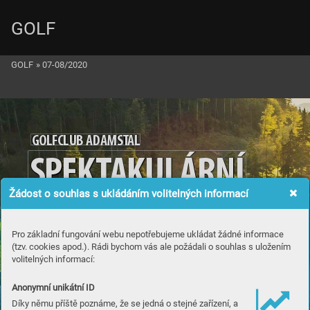
GOLF
GOLF
»
07-08/2020
G
OLFCLUB
 ADA
M
S
T
AL
SP
EK
T
A
K
UL
ÁRNÍ
Žádost o souhlas s ukládáním volitelných informací
JEDINE
ČN
Ý
Pro základní fungování webu nepotřebujeme ukládat žádné informace
(tzv. cookies apod.). Rádi bychom vás ale požádali o souhlas s uložením
volitelných informací:
Anonymní unikátní ID
Díky němu příště poznáme, že se jedná o stejné zařízení, a