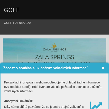
GOLF
GOLF
»
07-08/2020
ZA
L
A
 S
P
R
I
N
G
S
NE
J
L
E
P
Š
Í
 GOLF
 M
A
Ď
ARSK
A
Žádost o souhlas s ukládáním volitelných informací
OBJE
V
TE
, C
O JSME V
YBUDO
V
ALI
Pro základní fungování webu nepotřebujeme ukládat žádné informace
(tzv. cookies apod.). Rádi bychom vás ale požádali o souhlas s uložením
volitelných informací:
Anonymní unikátní ID
Díky němu příště poznáme, že se jedná o stejné zařízení, a