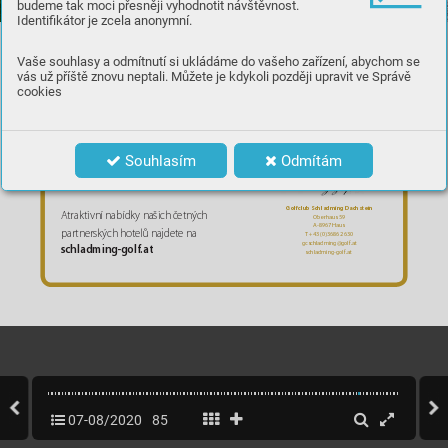
budeme tak moci přesněji vyhodnotit návštěvnost.
GOLFCLUB SCHL
ADMING
 DA
CHSTEIN
Identifikátor je zcela anonymní.
P
e
b
b
l
e B
e
a
c
h A
l
p
Vaše souhlasy a odmítnutí si ukládáme do vašeho zařízení, abychom se
vás už příště znovu neptali. Můžete je kdykoli později upravit ve Správě
cookies
N
ád
he
rné o
sm
ná
c
ti
ja
mk
ov
é h
ři
št
ě
, 
De
si
g
n
: gol
f
ov
á leg
en
da B
e
rn
ha
r
d La
ng
er 
Souhlasím
Odmítám
Golfclub Schladming Dachstein
A
tra
k
tiv
n
í na
bíd
k
y na
ši
ch č
etn
ýc
h 
Oberhaus 5
9
A-8967
 Haus
partner
sk
ýc
h hot
el
ů na
jde
te n
a 
T +43 (0)3686 2630
gcschladming@golf.at
schladming-
golf
.
at
schladming-golf.at 
07-08/2020
85