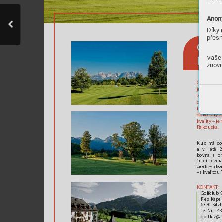
Anony
Díky 
přesn
Gol
fc
Vaše 
Ki
t
zb
znovu
Golfclub Ki
jeho druhý
z
volen nejl
design, dva
bez rafů, ka
dokonalý zá
kvality – je 
Rakousk
a.
Klub má boh
a v létě 2
bovna s oh
šující jez
celek – skor
– s kvalitou
KONT
AK
T:
Golfclub K
Ried K
aps 
6370 Kitz
T
el.Nr
. +4
golf
.k
iz@a