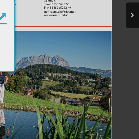
Österreich
ýškové ro
z-
T +43 5356 65252-0
 nádhern
ými 
F +43 5356 65252-49
golf-rasmushof@kitz.net
ww
w
.rasmushof.at