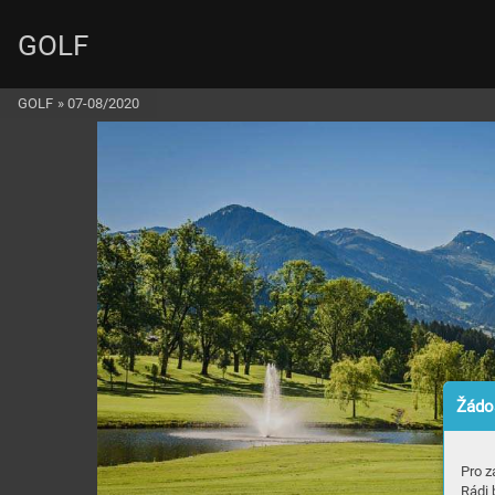
GOLF
GOLF
»
07-08/2020
Žádos
Pro z
Rádi 