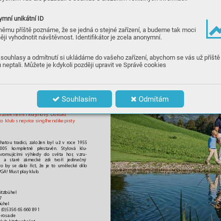
jamky 6–9, které překonávají nejv
ětší v
díly
. V
elmi oblíbené, malebné hřiště s
panoramaty okolních hor
.
mní unikátní ID
němu příště poznáme, že se jedná o stejné zařízení, a budeme tak moci
ěji vyhodnotit návštěvnost. Identifikátor je zcela anonymní.
l
ub
souhlasy a odmítnutí si ukládáme do vašeho zařízení, abychom se vás už příště
ü
h
e
l
 neptali. Můžete je kdykoli později upravit ve Správě cookies
tzbühel, který možná znáte pod 
m jménem Kaps, byl mnohokrát 
epší devítkou Rakouska. Nádherný 
Souhlasím
Odmítám
 ostrovní g
reeny
, hřiště v podstatě 
ždá jamka zcela jiná než ostatní, 
žitek herní i krajinový
. Dok
lad 
to k
lub s nejvíce singlhendikepisty 
atou tradici, založen byl už v r
oce 1955 
005 kompletně přestav
ěn. St
ylová klu-
romujícími výhledy do světa hor
, vzru-
era a staré zámecké zdi tv
oří jedinečný 
o by se dalo říct, že je t
o umělecké dílo 
 PGA! Must play klub.
itzbühel
7
bühel
3 (0)5356 65 660 891
-rosa.de