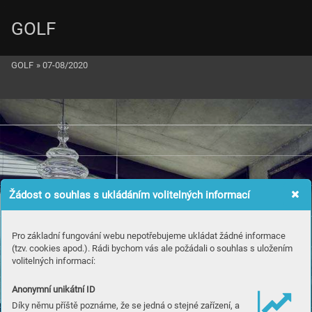
GOLF
GOLF
»
07-08/2020
Žádost o souhlas s ukládáním volitelných informací
Pro základní fungování webu nepotřebujeme ukládat žádné informace
(tzv. cookies apod.). Rádi bychom vás ale požádali o souhlas s uložením
volitelných informací:
Anonymní unikátní ID
Díky němu příště poznáme, že se jedná o stejné zařízení, a