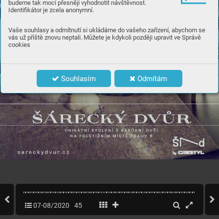
budeme tak moci přesněji vyhodnotit návštěvnost.
Identifikátor je zcela anonymní.
Vaše souhlasy a odmítnutí si ukládáme do vašeho zařízení, abychom se
vás už příště znovu neptali. Můžete je kdykoli později upravit ve Správě
cookies
Souhlasím
Odmítám
07-08/2020
45