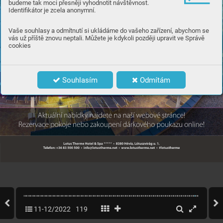
budeme tak moci přesněji vyhodnotit návštěvnost.
Identifikátor je zcela anonymní.
Vaše souhlasy a odmítnutí si ukládáme do vašeho zařízení, abychom se
vás už příště znovu neptali. Můžete je kdykoli později upravit ve Správě
cookies
Souhlasím
Odmítám
11-12/2022
119