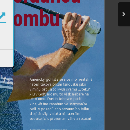
bombu
Americk
ý
 golﬁ
 st
a se si
ce momentálně 
netěší takové pří
zn
i fanoušků jak
o 
v mi
nu
losti, a to k
vůl
i svému „
útě
ku“ 
k LIV Golf
, ni
c mu to vša
k nebere n
a 
jeho u
mu. Dustin Joh
nson pa
tří 
k nejv
ětším ran
ařů
m ve star
tovn
ím 
pol
i. V poz
ad
í jeho ra
zant
níh
o švihu 
stoj
í tři síly
, vertiká
ln
í, l
aterá
l
ní 
souvisej
íc
í s přesunem vá
hy a ro
tační.