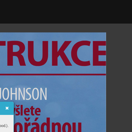
J
O
HNS
O
N
V
y
š
l
e
t
e  
pořádnou
od.).