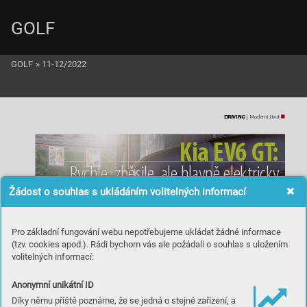
GOLF
GOLF
»
11-12/2022
DRIVING
 | Moder
ní život
K
i
a E
V
6 G
T
:
Ry
c
h
l
e
, z
b
ěs
i
l
e
, a
l
e h
l
a
v
n
ě e
l
e
k
tr
i
c
ky
Žádost o souhlas s ukládáním volitelných informací
Pro základní fungování webu nepotřebujeme ukládat žádné informace
(tzv. cookies apod.). Rádi bychom vás ale požádali o souhlas s uložením
volitelných informací:
Anonymní unikátní ID
Díky němu příště poznáme, že se jedná o stejné zařízení, a