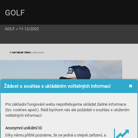
GOLF
GOLF
»
11-12/2022
AKTUÁLNÍ TÉMA
 | Dress code
Žádost o souhlas s ukládáním volitelných informací
Pro základní fungování webu nepotřebujeme ukládat žádné informace
(tzv. cookies apod.). Rádi bychom vás ale požádali o souhlas s uložením
volitelných informací:
Anonymní unikátní ID
Díky němu příště poznáme, že se jedná o stejné zařízení, a