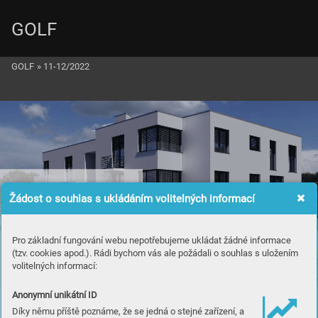
GOLF
GOLF
»
11-12/2022
Žádost o souhlas s ukládáním volitelných informací
Pro základní fungování webu nepotřebujeme ukládat žádné informace
(tzv. cookies apod.). Rádi bychom vás ale požádali o souhlas s uložením
volitelných informací:
Anonymní unikátní ID
Díky němu příště poznáme, že se jedná o stejné zařízení, a