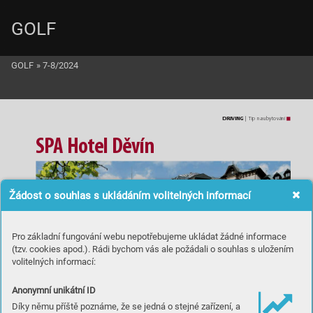
GOLF
GOLF
»
7-8/2024
DRIVING
 | Tip na uby
tov
ání
S
P
A H
o
t
el D
ě
vín
Žádost o souhlas s ukládáním volitelných informací
Pro základní fungování webu nepotřebujeme ukládat žádné informace
(tzv. cookies apod.). Rádi bychom vás ale požádali o souhlas s uložením
volitelných informací:
Anonymní unikátní ID
Díky němu příště poznáme, že se jedná o stejné zařízení, a