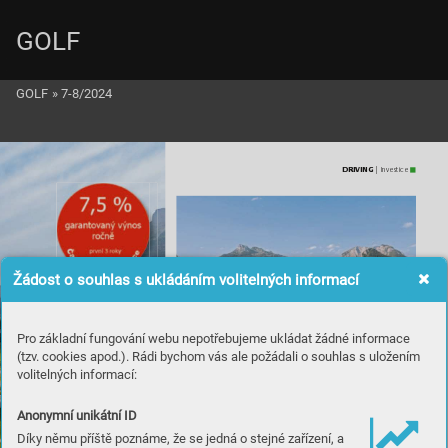
GOLF
GOLF
»
7-8/2024
DRIVING
 | Inves
tice
Žádost o souhlas s ukládáním volitelných informací
Pro základní fungování webu nepotřebujeme ukládat žádné informace
(tzv. cookies apod.). Rádi bychom vás ale požádali o souhlas s uložením
volitelných informací:
Anonymní unikátní ID
Díky němu příště poznáme, že se jedná o stejné zařízení, a