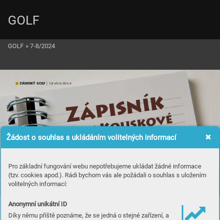
GOLF
GOLF
»
7-8/2024
D
ÁMSKÝ GOLF
 | Sár
a Kousko
v
á
k
í
sn
i
p
Zá
é
kov
s
u
o
 K
áry
S
Žádost o souhlas s ukládáním volitelných informací
Ach
…
…
ty
y
rt
Pro základní fungování webu nepotřebujeme ukládat žádné informace
 ka
ty
(tzv. cookies apod.). Rádi bychom vás ale požádali o souhlas s uložením
volitelných informací:
Hned n
a úvod by
ch cht
ěla říct
, ž
e 
Anonymní unikátní ID
pokud oněk
ter
ých věcech p
latí, ž
e si 
je musíte pr
ožít,
 abys
te jim 
Díky němu příště poznáme, že se jedná o stejné zařízení, a
poro
zu
měli, tak os
ystému „ka
ret
“
, 