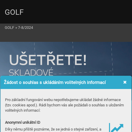
GOLF
GOLF
»
7-8/2024
Žádost o souhlas s ukládáním volitelných informací
Pro základní fungování webu nepotřebujeme ukládat žádné informace
(tzv. cookies apod.). Rádi bychom vás ale požádali o souhlas s uložením
volitelných informací:
Anonymní unikátní ID
Díky němu příště poznáme, že se jedná o stejné zařízení, a