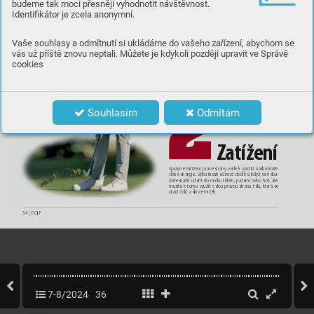
budeme tak moci přesněji vyhodnotit návštěvnost.
Identifikátor je zcela anonymní.
Vaše souhlasy a odmítnutí si ukládáme do vašeho zařízení, abychom se
vás už příště znovu neptali. Můžete je kdykoli později upravit ve Správě
cookies
Souhlasím
Odmítám
Z
atí
žení
Správné zatížení prav
é strany vede kvyužití nashromáž-
děné energie. Výbušnosti účinně docílít
e, když se nebu-
det
e snažit udeřit do míčku tělem, pažemi nebo holí, ale 
musít
e k
tomu využít celou pra
vou stranu těla, kt
erá se 
otáčí dolů askrze míček.
34 
|
 GOLF
7-8/2024
36