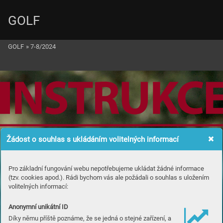
GOLF
GOLF
»
7-8/2024
a
Žádost o souhlas s ukládáním volitelných informací
 želez
Pro základní fungování webu nepotřebujeme ukládat žádné informace
(tzv. cookies apod.). Rádi bychom vás ale požádali o souhlas s uložením
volitelných informací:
 dlouhá
Anonymní unikátní ID
Díky němu příště poznáme, že se jedná o stejné zařízení, a