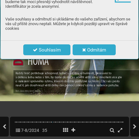
budeme tak moci přesněji vyhodnotit návštěvnost.
Identifikátor je zcela anonymní.
ně
Vaše souhlasy a odmítnutí si ukládáme do vašeho zařízení, abychom se
vás už příště znovu neptali. Můžete je kdykoli později upravit ve Správě
eč
cookies
at
MA
X
t
Souhlasím
Odmítám
Dos
HOMA
Kaž
dý hráč pot
řebuje sc
hopnost šviha
t s
určitou v
ýbušn
os
tí. Nesouvi
sí to 
s
dél
kou švi
hu nebo s
tí
m, že byste d
o míčku u
deřili v
ětší sil
ou, mnohe
m více j
de
o
nal
ez
ení sp
rávného r
y
tmu, k
ter
ým docíl
íte po
třebné r
ych
losti. Ch
ci vás proto 
na
učit, jak do
sáhno
ut větší dél
k
y ran pomocí z
měn
y r
y
tmu akadence po
hybu.
T
e
xt: Go
lf
, foto
: Ge
t
t
y Im
ages
7-8/2024
35