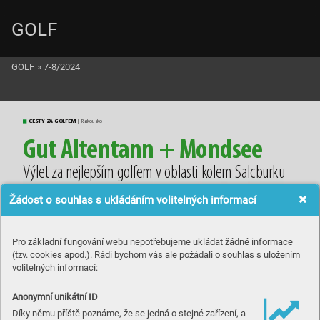
GOLF
GOLF
»
7-8/2024
CESTY ZA GOLFEM
 | Ra
kousko
G
u
t A
l
t
e
n
ta
n
n + M
o
n
d
s
e
e
V
ý
l
et za n
e
j
l
e
p
š
í
m go
l
fe
m vob
l
a
s
ti k
ol
e
m Sa
l
c
bu
rku
Žádost o souhlas s ukládáním volitelných informací
Pro základní fungování webu nepotřebujeme ukládat žádné informace
(tzv. cookies apod.). Rádi bychom vás ale požádali o souhlas s uložením
volitelných informací:
Anonymní unikátní ID
Díky němu příště poznáme, že se jedná o stejné zařízení, a
Druh
á dev
ítka G
ut Al
ten
tan
nu – be
z vody a
ni rán
u