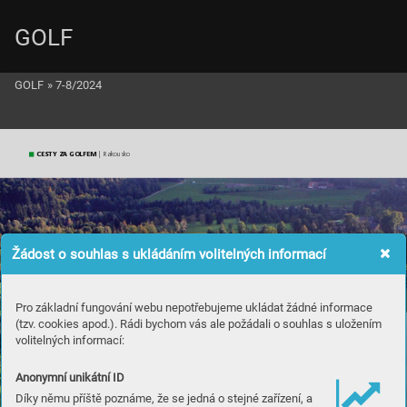
GOLF
GOLF
»
7-8/2024
CESTY ZA GOLFEM
 | Ra
kousko
Žádost o souhlas s ukládáním volitelných informací
Pro základní fungování webu nepotřebujeme ukládat žádné informace
(tzv. cookies apod.). Rádi bychom vás ale požádali o souhlas s uložením
volitelných informací:
Anonymní unikátní ID
Díky němu příště poznáme, že se jedná o stejné zařízení, a