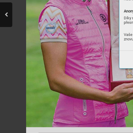
Anony
Díky 
přesn
Vaše 
znovu