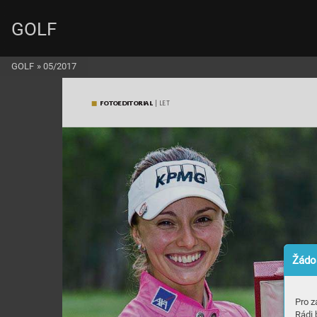
GOLF
GOLF
»
05/2017
FOT
OEDITORIAL 
| LE
T
Žádos
Pro z
Rádi 