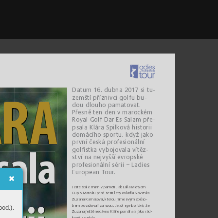
Datu
m 1
6. dub
na 2
0
1
7 si tu-
Á
R
A
zemští přízn
ivci golfu bu
-
dou dlouho pamatovat
. 
Přesně te
n den v m
arock
ém 
R
oya
l Golf D
ar Es Sal
am p
ře
-
psal
a Kl
ára S
p
il
ková h
isto
rii
domácího spor
tu, kdy
ž jako
pr
vní čes
ká pro
fes
ion
ál
ní 
golﬁ
 st
ka v
ybo
j
o
va
l
a v
í
tě
z-
s
ala
stv
í n
a
 n
e
j
v
y
š
š
í e
vr
o
p
s
k
é
pro
fes
ion
ál
ní sérii – Ladi
es
Europ
ean
 T
our
.
Ješ
t
ě st
ále mám v pam
ěti, jak La
lla Mer
yem 
Cup v Maro
ku před še
sti let
y ovládla Sloven
ka 
Zu
zan
a
 Ka
ma
sová
,
 kt
er
ou j
s
me
 sv
ým z
půs
o-
bem p
ovažovali za s
vou. Je až s
ymb
olické, ž
e 
od.).
Zuzana ješ
tě nedá
vno K
láře pomáha
la jako rád
-
kyn
ě a
 ca
d
d
y
.