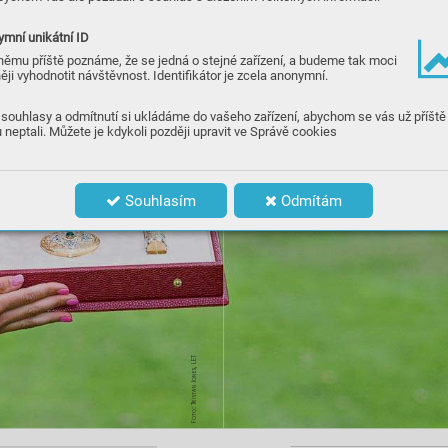
his
t
mní unikátní ID
němu příště poznáme, že se jedná o stejné zařízení, a budeme tak moci
ěji vyhodnotit návštěvnost. Identifikátor je zcela anonymní.
souhlasy a odmítnutí si ukládáme do vašeho zařízení, abychom se vás už příště
 neptali. Můžete je kdykoli později upravit ve Správě cookies
Souhlasím
Odmítám
T
, LE
es
tan Jon
is
r
Foto: T