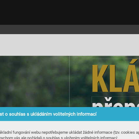
KL
přep
t o souhlas s ukládáním volitelných informací
ákladní fungování webu nepotřebujeme ukládat žádné informace (tzv. cookies ap
bychom vás ale požádali o souhlas s uložením volitelných informací: