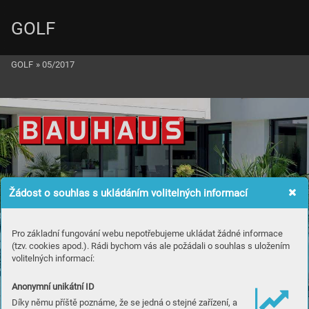
GOLF
GOLF
»
05/2017
Žádost o souhlas s ukládáním volitelných informací
Pro základní fungování webu nepotřebujeme ukládat žádné informace
(tzv. cookies apod.). Rádi bychom vás ale požádali o souhlas s uložením
volitelných informací:
Anonymní unikátní ID
Díky němu příště poznáme, že se jedná o stejné zařízení, a