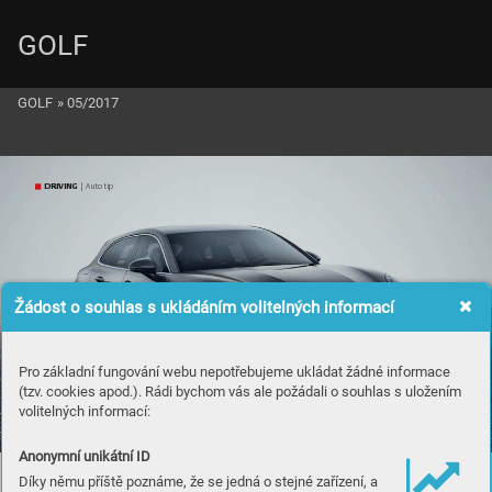
GOLF
GOLF
»
05/2017
DRIVING
 | Auto tip
Žádost o souhlas s ukládáním volitelných informací
Pro základní fungování webu nepotřebujeme ukládat žádné informace
(tzv. cookies apod.). Rádi bychom vás ale požádali o souhlas s uložením
Ce
s
tov
á
n
í
v
e
 spor
t
o
vním
 st
ylu
volitelných informací:
Anonymní unikátní ID
Porsche ro
zši
řuj
e mode
lov
ou řa
du Pa
na
mera o ne
všedn
í ka
rosářsk
ou verzi s o
z
na
če
-
ní
m S
por
t T
uri
smo.
Díky němu příště poznáme, že se jedná o stejné zařízení, a