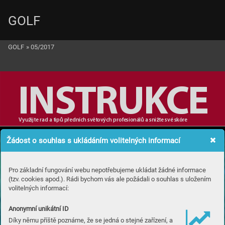
GOLF
GOLF
»
05/2017
INS
T
RUK
C
E
Využij
t
e rad a t
ip
ů před
ní
ch sv
ětových pr
ofes
io
ná
lů a sn
ižte sv
é sk
óre
Žádost o souhlas s ukládáním volitelných informací
SERGIO
GA
R
C
Í
A
Pro základní fungování webu nepotřebujeme ukládat žádné informace
Ko
u
z
l
e
n
í
(tzv. cookies apod.). Rádi bychom vás ale požádali o souhlas s uložením
volitelných informací:
s h
o
l
í
Anonymní unikátní ID
Díky němu příště poznáme, že se jedná o stejné zařízení, a