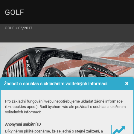
GOLF
GOLF
»
05/2017
Žádost o souhlas s ukládáním volitelných informací
Pro základní fungování webu nepotřebujeme ukládat žádné informace
(tzv. cookies apod.). Rádi bychom vás ale požádali o souhlas s uložením
volitelných informací:
Anonymní unikátní ID
M
a
t
e
r
i
á
l
y v
š
e
c
h z
e
m
í
,
Díky němu příště poznáme, že se jedná o stejné zařízení, a