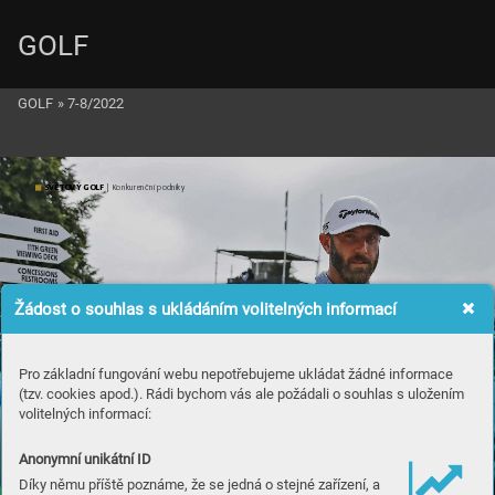
GOLF
GOLF
»
7-8/2022
SVĚTO
V
Ý GOLF
 | Konkurenční podnik
y
Žádost o souhlas s ukládáním volitelných informací
Pro základní fungování webu nepotřebujeme ukládat žádné informace
(tzv. cookies apod.). Rádi bychom vás ale požádali o souhlas s uložením
volitelných informací:
Anonymní unikátní ID
Díky němu příště poznáme, že se jedná o stejné zařízení, a