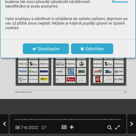
po odečten
í polo
viny
 hendi
ke
pu
)
.
Bor
ák a Petr Vacula. 
budeme tak moci přesněji vyhodnotit návštěvnost.
INZERCE
Identifikátor je zcela anonymní.
Vaše souhlasy a odmítnutí si ukládáme do vašeho zařízení, abychom se
vás už příště znovu neptali. Můžete je kdykoli později upravit ve Správě
cookies
PLATON LIFE
Souhlasím
Odmítám
PLATON LIFE
25
WWW.CASOPISGOLF
.CZ
7-8/2022
27