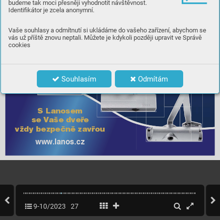
budeme tak moci přesněji vyhodnotit návštěvnost.
Identifikátor je zcela anonymní.
Vaše souhlasy a odmítnutí si ukládáme do vašeho zařízení, abychom se
vás už příště znovu neptali. Můžete je kdykoli později upravit ve Správě
cookies
Souhlasím
Odmítám
S Lanosem
se V
aše dveř
e 
vždy bezpečně zavř
ou
www
.lanos.cz
9-10/2023
27