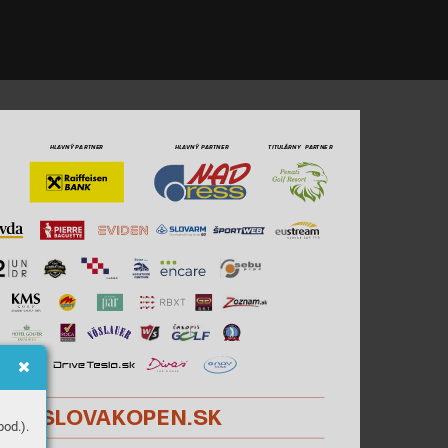
HLA
VNÝ
PARTNER
HLA
VNÝ
PARTNER
T
ITULÁRNY  PAR
TNE
R
OLFSL
O
V
AK
OPEN.
SK
od.).