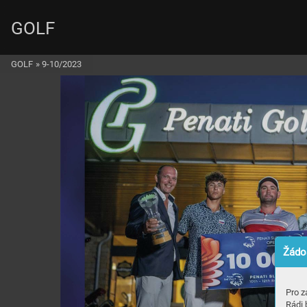
GOLF
GOLF
»
9-10/2023
Žádos
Pro z
Rádi 