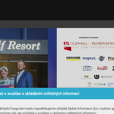
G
ENERÁLNY PAR
TNER
t o souhlas s ukládáním volitelných informací
W
WW
.
G
ákladní fungování webu nepotřebujeme ukládat žádné informace (tzv. cookies ap
bychom vás ale požádali o souhlas s uložením volitelných informací: