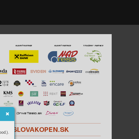
HLA
VNÝ
PARTNER
HLA
VNÝ
PARTNER
T
ITULÁRNY  PAR
TNE
R
OLFSL
O
V
AK
OPEN.
SK
od.).