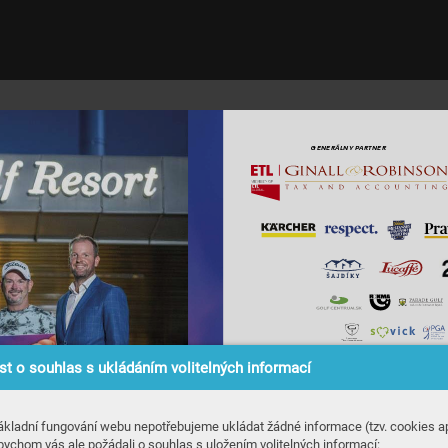
G
ENERÁLNY PAR
TNER
t o souhlas s ukládáním volitelných informací
W
WW
.
G
ákladní fungování webu nepotřebujeme ukládat žádné informace (tzv. cookies ap
bychom vás ale požádali o souhlas s uložením volitelných informací: