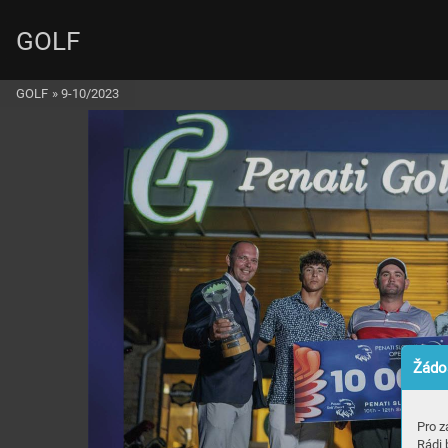
GOLF
GOLF
»
9-10/2023
Žádos
Pro z
Rádi 