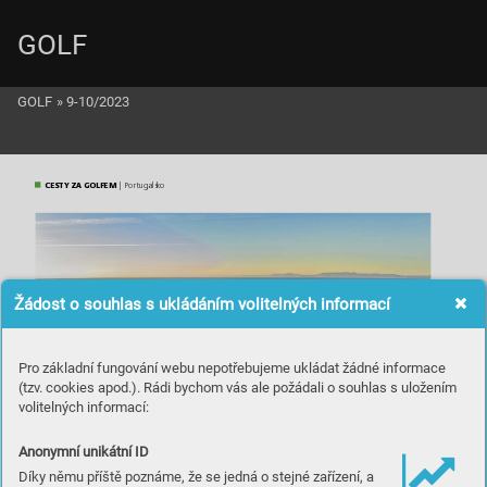
GOLF
GOLF
»
9-10/2023
CESTY ZA GOLFEM
 | Por
tugals
ko
Žádost o souhlas s ukládáním volitelných informací
Pro základní fungování webu nepotřebujeme ukládat žádné informace
(tzv. cookies apod.). Rádi bychom vás ale požádali o souhlas s uložením
volitelných informací:
Anonymní unikátní ID
Díky němu příště poznáme, že se jedná o stejné zařízení, a