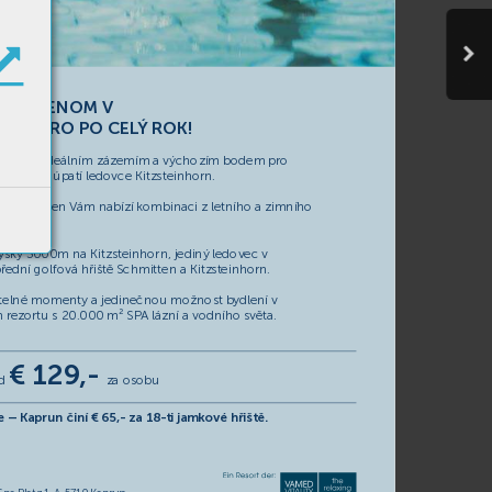
OŽNÁ
JENOM 
V
 SK
ORO PO CEL
Ý
 ROK!
aprun je ideálním zázemím a 
výchozím bodem pr
o
lenou na úpatí ledo
vce Kitzsteinhorn.
ektní gr
een V
ám nabízí k
ombinaci z letního a zimního 
ý
šky
 3000m na Kitzsteinhorn, jediný
 ledov
ec 
v
ř
ední golfo
vá hřiště Schmitten a Kitzsteinhorn.
t
elné momenty
 a jedinečnou možnost b
ydlení 
v
 rezortu s 20.000 m² SP
A
 lázní a 
v
odního sv
ěta.
€ 129
,-
d 
za osobu
e – K
aprun činí € 65,- za 18-ti jamk
ov
é hřiště.