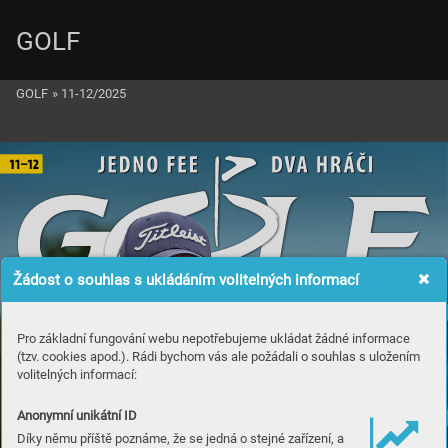
GOLF
GOLF
»
11-12/2025
J
E
D
N
O
F
EE
D
V
A
H
R
Á
ČI
1
1

1
2
Žádost o souhlas s ukládáním volitelných informací
DOM
Á
CÍ
 GOLF
Z
Á
PI
S
N
Í
K
Pro základní fungování webu nepotřebujeme ukládat žádné informace
(tzv. cookies apod.). Rádi bychom vás ale požádali o souhlas s uložením
S
ÁR
Y
KO
U
S
KO
V
É
volitelných informací:
Gan
g
 s
č
es
k
o
u
 k
r
ví
Anonymní unikátní ID
I
N
S
T
R
U
K
CE
R
I
C
K
 S
H
I
EL
S
Díky němu příště poznáme, že se jedná o stejné zařízení, a