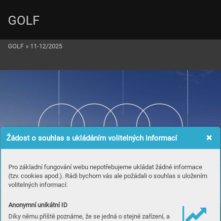
GOLF
GOLF
»
11-12/2025
Žádost o souhlas s ukládáním volitelných informací
Pro základní fungování webu nepotřebujeme ukládat žádné informace
(tzv. cookies apod.). Rádi bychom vás ale požádali o souhlas s uložením
volitelných informací:
Anonymní unikátní ID
Díky němu příště poznáme, že se jedná o stejné zařízení, a