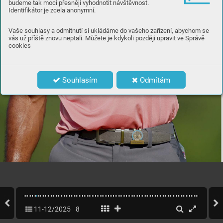
budeme tak moci přesněji vyhodnotit návštěvnost.
Identifikátor je zcela anonymní.
Vaše souhlasy a odmítnutí si ukládáme do vašeho zařízení, abychom se
vás už příště znovu neptali. Můžete je kdykoli později upravit ve Správě
cookies
Souhlasím
Odmítám
11-12/2025
8